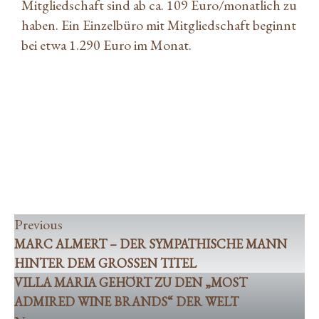
Mitgliedschaft sind ab ca. 109 Euro/monatlich zu
haben. Ein Einzelbüro mit Mitgliedschaft beginnt
bei etwa 1.290 Euro im Monat.
Marc Almert – der sympathische Mann hinter
dem großen Titel
Villa Maria gehört zu den „Most Admired Wine
Brands“ der Welt
Previous
MARC ALMERT – DER SYMPATHISCHE MANN
HINTER DEM GROSSEN TITEL
VILLA MARIA GEHÖRT ZU DEN „MOST
ADMIRED WINE BRANDS“ DER WELT