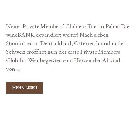
21. Januar 2018
von
Storybuilders
Neuer Private Members’ Club eröffnet in Palma Die
wineBANK expandiert weiter! Nach sieben
Standorten in Deutschland, Österreich und in der
Schweiz eröffnet nun der erste Private Members’
Club für Weinbegeisterte im Herzen der Altstadt
von …
MEHR LESEN
E
R
S
T
K
E
Wine
W
a
I
N
t
E