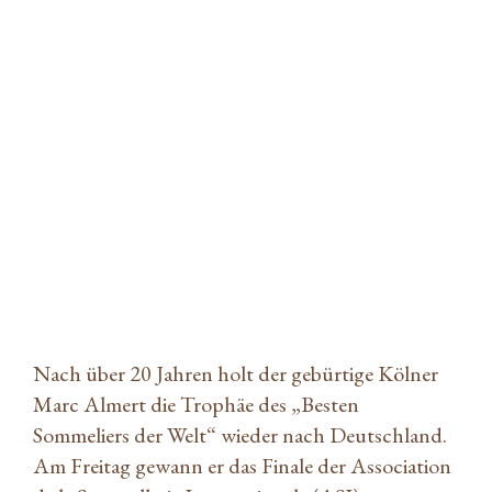
Marc Almert – der sympathische
Mann hinter dem großen Titel
Storybuilders
|
21. März 2019
|
Wine
Nach über 20 Jahren holt der gebürtige Kölner
Marc Almert die Trophäe des „Besten
Sommeliers der Welt“ wieder nach Deutschland.
Am Freitag gewann er das Finale der Association