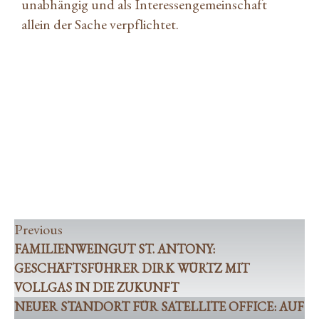
unabhängig und als Interessengemeinschaft
allein der Sache verpflichtet.
Familienweingut St. Antony: Geschäftsführer
Dirk Würtz mit Vollgas in die Zukunft
Neuer Standort für Satellite Office: Auf 2.600
qm entstehen über 160 flexible Arbeitsplätze und
60 Büros mitten in Frankfurt
Previous
FAMILIENWEINGUT ST. ANTONY:
GESCHÄFTSFÜHRER DIRK WÜRTZ MIT
VOLLGAS IN DIE ZUKUNFT
NEUER STANDORT FÜR SATELLITE OFFICE: AUF