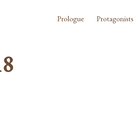
Prologue
Protagonists
18
P: PODIUMSDISKUSSION
. JUNI 2018