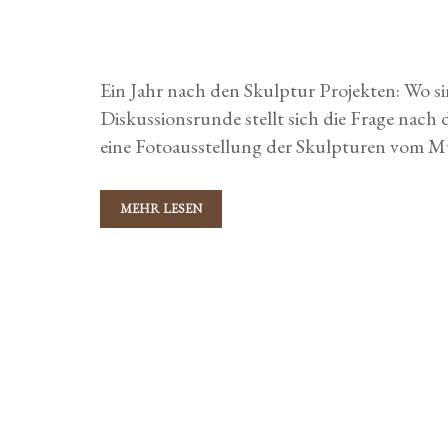
29. Mai 2018
von
Storybuilders
Ein Jahr nach den Skulptur Projekten: Wo si
Diskussionsrunde stellt sich die Frage nach 
eine Fotoausstellung der Skulpturen vom M
MEHR LESEN
V
E
R
A
K
Travel & Hospitality
N
a
S
T
t
A
e
L
DAS TEUERSTE PICKN
T
g
U
o
N
r
G
14. Mai 2018
von
Storybuilders
S