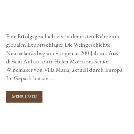
WEINBAU IN NEUSEELAND
o
A
r
U
19. November 2019
von
Storybuilders
F
i
D
E
e
R
Eine Erfolgsgeschichte von der ersten Rebe zum
n
1
5
globalen Exportschlager Die Weingeschichte
.
Neuseelands begann vor genau 200 Jahren. Aus
I
N
diesem Anlass tourt Helen Morrison, Senior
T
Winemaker von Villa Maria, aktuell durch Europa.
E
R
Im Gepäck hat sie …
N
A
T
I
MEHR LESEN
V
O
I
N
L
A
L
K
L
A
Wine
E
M
a
N
A
S