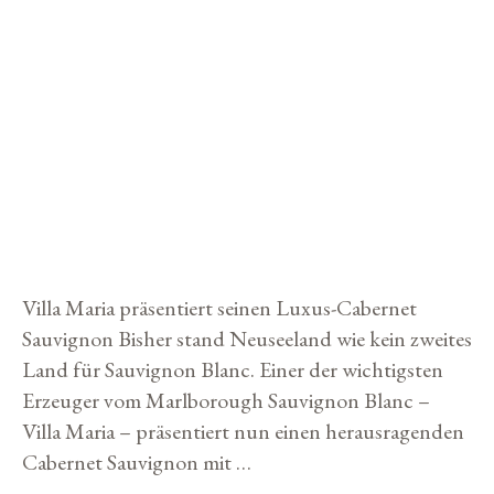
K
H
Wine
A
a
S
A
t
R
e
’
NGAKIRIKIRI – EINE WEINIKONE
S
g
E
AUS NEUSEELAND
L
o
E
r
V
3. Dezember 2019
von
Storybuilders
E
i
N
e
Villa Maria präsentiert seinen Luxus-Cabernet
n
Sauvignon Bisher stand Neuseeland wie kein zweites
Land für Sauvignon Blanc. Einer der wichtigsten
Erzeuger vom Marlborough Sauvignon Blanc –
Villa Maria – präsentiert nun einen herausragenden
Cabernet Sauvignon mit …