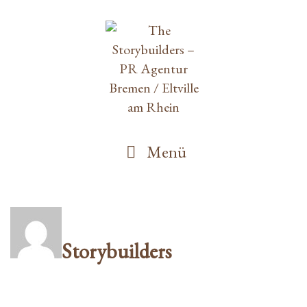
Springe
zum
Inhalt
Menü
Storybuilders