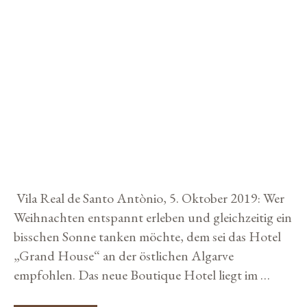
R
t
P
I
e
R
A
DER SONNE ENTGEGEN:
I
F
g
N
E
WEIHNACHTEN UND SILVESTER
G
I
o
P
E
IM GRAND HOUSE ALGARVE,
r
F
R
E
T
i
R
PORTUGAL
2
D
0
e
E
0
5. November 2019
von
Storybuilders
n
A
J
U
A
K
H
T
R
Vila Real de Santo Antònio, 5. Oktober 2019: Wer
I
E
O
W
Weihnachten entspannt erleben und gleichzeitig ein
N
E
bisschen Sonne tanken möchte, dem sei das Hotel
V
I
O
N
„Grand House“ an der östlichen Algarve
N
B
H
empfohlen. Das neue Boutique Hotel liegt im …
A
E
U
T
I