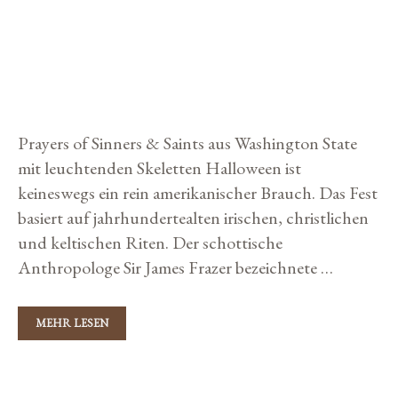
PERFEKTE WEINE FÜR
E
g
R
HALLOWEEN
S
o
O
r
M
16. Oktober 2019
von
Storybuilders
M
i
E
L
e
I
Prayers of Sinners & Saints aus Washington State
n
E
R
mit leuchtenden Skeletten Halloween ist
-
keineswegs ein rein amerikanischer Brauch. Das Fest
T
R
basiert auf jahrhundertealten irischen, christlichen
O
und keltischen Riten. Der schottische
P
H
Anthropologe Sir James Frazer bezeichnete …
Y
2
0
1
MEHR LESEN
P
9
E
I
R
N
F
K
N
E
Wine