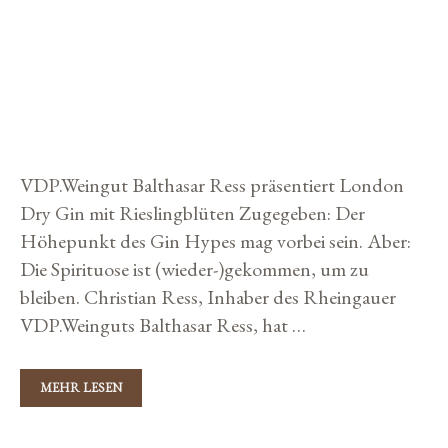
R
t
E
e
W
BALTHASAR’S ELEVEN
I
g
N
E
o
4. Dezember 2019
von
Storybuilders
B
r
A
N
i
K
VDP.Weingut Balthasar Ress präsentiert London
e
Dry Gin mit Rieslingblüten Zugegeben: Der
n
Höhepunkt des Gin Hypes mag vorbei sein. Aber:
Die Spirituose ist (wieder-)gekommen, um zu
bleiben. Christian Ress, Inhaber des Rheingauer
VDP.Weinguts Balthasar Ress, hat …
MEHR LESEN
B
A
L
T