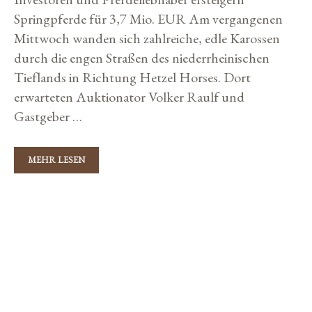
E
Springpferde für 3,7 Mio. EUR Am vergangenen
A
Mittwoch wanden sich zahlreiche, edle Karossen
U
S
durch die engen Straßen des niederrheinischen
N
Tieflands in Richtung Hetzel Horses. Dort
E
U
erwarteten Auktionator Volker Raulf und
S
E
Gastgeber …
E
L
A
MEHR LESEN
S
N
P
D
I
T
K
Z
Lifestyle
E
a
N
U
t
M
e
S
VILLA MARIA FEIERT 200 JAHRE
A
g
T
Z