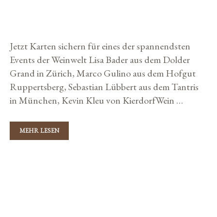
r
Z
E
21. Oktober 2019
von
Storybuilders
E
P
i
L
R
H
I
e
O
C
Jetzt Karten sichern für eines der spannendsten
n
R
K
S
E
Events der Weinwelt Lisa Bader aus dem Dolder
E
L
Grand in Zürich, Marco Gulino aus dem Hofgut
S
N
Ruppertsberg, Sebastian Lübbert aus dem Tantris
in München, Kevin Kleu von KierdorfWein …
MEHR LESEN
D
A
S
F
K
I
Wine
N
a
A
L
t
E
e
D