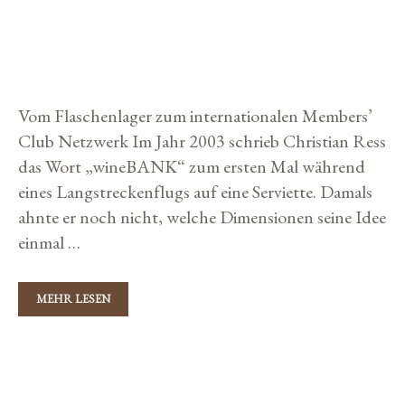
ZEHN JAHRE WINEBANK
6. Dezember 2019
von
Storybuilders
Vom Flaschenlager zum internationalen Members’
Club Netzwerk Im Jahr 2003 schrieb Christian Ress
das Wort „wineBANK“ zum ersten Mal während
eines Langstreckenflugs auf eine Serviette. Damals
ahnte er noch nicht, welche Dimensionen seine Idee
einmal …
MEHR LESEN
Z
E
H
N
K
J
Wine
A
a
H