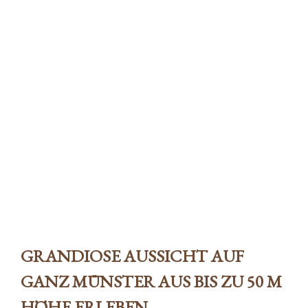
ATLANTIC Hotels lädt ein zum
„Tag der Gondel“
Storybuilders
|
13. Oktober 2019
|
Travel &
Hospitality
GRANDIOSE AUSSICHT AUF
GANZ MÜNSTER AUS BIS ZU 50 M
HÖHE ERLEBEN