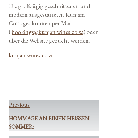
Die großzügig geschnittenen und
modern ausgestatteten Kunjani
Cottages können per Mail
(
bookings@kunjaniwines.co.za
) oder
über die Website gebucht werden.
kunjaniwines.co.za
Beitrags-Navigation
Hommage an einen heißen Sommer:
Eine wineBANK mit Zigarrenlounge
für Köln
Previous
HOMMAGE AN EINEN HEISSEN S
OMMER: