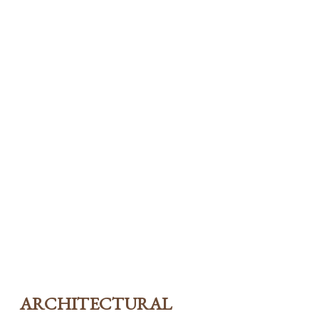
Ritterschlag für Kunjani Wines
in Stellenbosch
Storybuilders
|
10. September 2018
|
Wine
ARCHITECTURAL