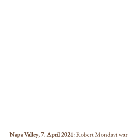
Robert Mondavi Winery
präsentiert Wein-Ikone „The
Reserve To Kalon Cabernet
Sauvignon“ als Vertikale
Steven Buttlar
|
7. April 2021
|
Wine
Napa Valley, 7. April 2021:
Robert Mondavi war