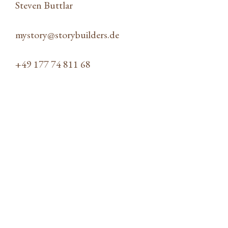
Steven Buttlar
mystory@storybuilders.de
+49 177 74 811 68
Alica Schmidt und unique by ATLANTIC
Hotels: „Heißeste Athletin der Welt“ wird
Markenbotschafterin der neuen Lifestyle
Hotelmarke
Der Kaffee von Münsteranern für Münsteraner:
Prominente entwickeln den neuen ATLANTIC