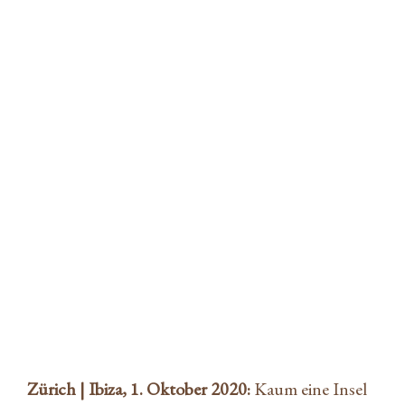
Dieter Meier präsentiert Ojo de
Ibiza: Streng limitierter Rotwein
aus dem grünen Norden der
Baleareninsel
Steven Buttlar
|
1. Oktober 2020
|
Wine
Zürich | Ibiza, 1. Oktober 2020:
Kaum eine Insel