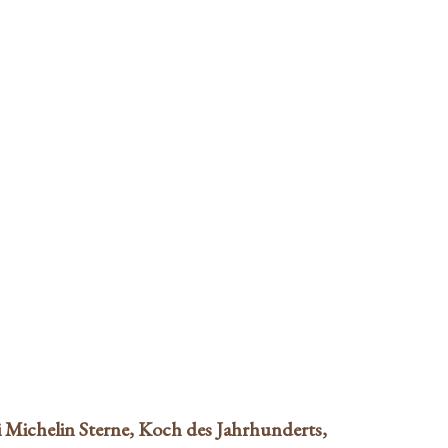
MIT DIETER
ART WITZIG
Steven Buttlar
|
29. April 2021
|
Lifestyle
i Michelin Sterne, Koch des Jahrhunderts,