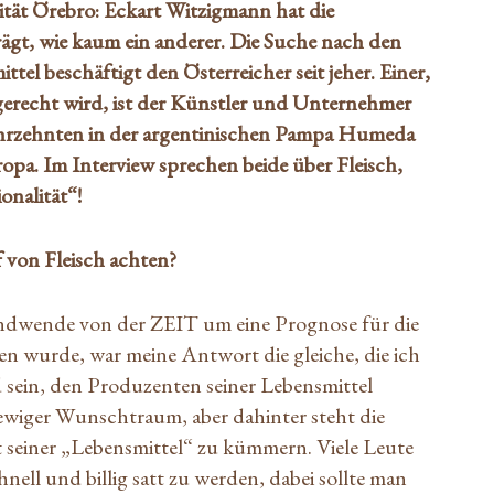
tät Örebro: Eckart Witzigmann hat die
ägt, wie kaum ein anderer. Die Suche nach den
el beschäftigt den Österreicher seit jeher. Einer,
recht wird, ist der Künstler und Unternehmer
Jahrzehnten in der argentinischen Pampa Humeda
opa. Im Interview sprechen beide über Fleisch,
nalität“!
von Fleisch achten?
endwende von der ZEIT um eine Prognose für die
n wurde, war meine Antwort die gleiche, die ich
sein, den Produzenten seiner Lebensmittel
n ewiger Wunschtraum, aber dahinter steht die
t seiner „Lebensmittel“ zu kümmern. Viele Leute
hnell und billig satt zu werden, dabei sollte man