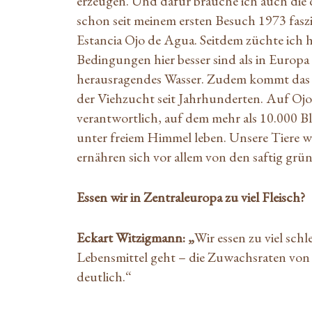
erzeugen. Und dafür brauche ich auch die
schon seit meinem ersten Besuch 1973 faszin
Estancia Ojo de Agua. Seitdem züchte ich h
Bedingungen hier besser sind als in Europa
herausragendes Wasser. Zudem kommt das
der Viehzucht seit Jahrhunderten. Auf Ojo
verantwortlich, auf dem mehr als 10.000 
unter freiem Himmel leben. Unsere Tiere w
ernähren sich vor allem von den saftig gr
Essen wir in Zentraleuropa zu viel Fleisch?
Eckart Witzigmann: „
Wir essen zu viel schl
Lebensmittel geht – die Zuwachsraten von
deutlich.“